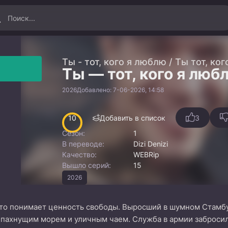
Ты - тот, кого я люблю / Ты тот, ко
Ты — тот, кого я люб
2026
Добавлено: 7-06-2026, 14:58
10
Добавить в список
3
Сезон:
1
В переводе:
Dizi Denizi
Качество:
WEBRip
Вышло серий:
15
2026
 что понимает ценность свободы. Выросший в шумном Стамбу
 пахнущим морем и уличным чаем. Служба в армии забросила