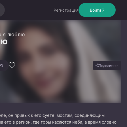
Регистрация
Войти
го я люблю
лю
0
Поделиться
ле, он привык к его суете, мостам, соединяющим
 его в регион, где горы касаются неба, а время словно