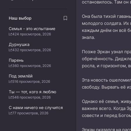
остановилось. Там он
Она была тихой гаван
Наш выбор
молодого солдата. Их
Семья - это испытание
каждым днём он всё бо
424 просмотров, 2026
знала.
Дурнушка
432 просмотров, 2026
Позже Эркан узнал прав
обречённость. Диджле 
Парень
росла, и горизонтом, 
360 просмотров, 2026
Под землёй
Эта новость ошеломил
516 просмотров, 2026
свободу. Вырвать её и
Ты — тот, кого я люблю
546 просмотров, 2026
Однако её семья, живу
С нами ничего не случится
важнее всего. Когда Э
77 просмотров, 2026
совести и перед Богом
Эркан оказался на рас