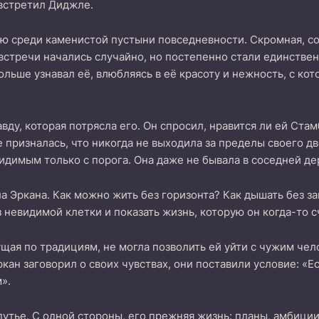
 встретил Диджле.
ью среди каменистой пустыни повседневности. Скромная, с
 встречи начались случайно, но постепенно стали единстве
льше узнавал её, влюбляясь в её красоту и нежность, с кот
ду, которая потрясла его. Он спросил, нравится ли ей Стамб
призналась, что никогда не выходила за пределы своего дв
видимым только с порога. Она даже не бывала в соседней де
а Эркана. Как можно жить без горизонта? Как дышать без з
з невидимой клетки и показать жизнь, которую он когда-то 
щая по традициям, не могла позволить ей уйти с чужим чел
ркан заговорил о своих чувствах, они поставили условие: «Е
».
путье. С одной стороны, его прежняя жизнь: планы, амбици