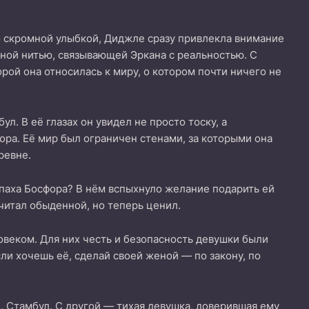
о скромной улыбкой, Диджле сразу привлекла внимание
нной нитью, связывающей Эркана с реальностью. С
орой она относилась к миру, о котором почти ничего не
ул. В её глазах он увидел не просто тоску, а
ора. Её мир был ограничен стенами, за которыми она
ревне.
апаха Босфора? В нём вспыхнуло желание подарить ей
считал обыденной, но теперь ценил.
овеком. Для них честь и безопасность девушки были
сли хочешь её, сделай своей женой — по закону, по
и, Стамбул. С другой — тихая девушка, доверившая ему