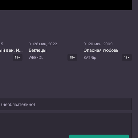
15
01:28 мин, 2022
01:20 мин, 2009
Великолепный век. Империя Кёсем
Беглецы
Опасная любовь
WEB-DL
SATRip
18+
18+
18+