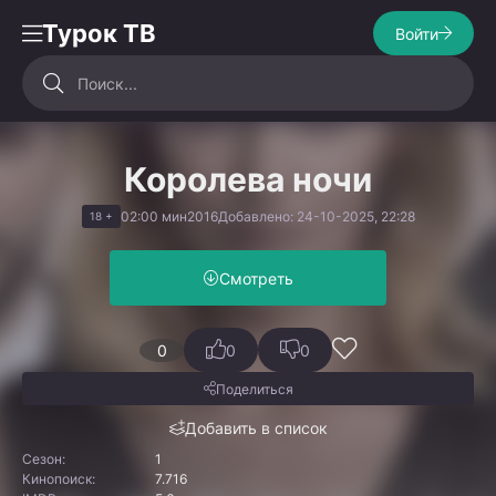
Турок ТВ
Войти
Королева ночи
02:00 мин
2016
Добавлено: 24-10-2025, 22:28
18 +
Смотреть
0
0
0
Поделиться
Добавить в список
Сезон:
1
Кинопоиск:
7.716