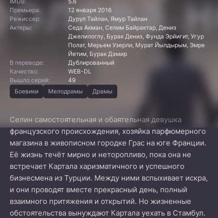
IMDB:
5.6
Премьера:
12 января 2016
Режиссер:
Дурул Тайлан, Ямур Тайлан
Актеры:
Седа Акман, Селим Байрактар, Дениз
Джелилоглу, Бурак Дениз, Фунда Эрйигит, Угур
Полат, Мерьем Узерли, Мурат Йылдырым, Эмре
Йетим, Бурак Дэмир
В переводе:
Дублированный
Качество:
WEB-DL
Вышло серий:
49
Боевики
Мелодрамы
Драмы
Селин самостоятельная и обаятельная девушка
французского происхождения, хозяйка парфюмерного
магазина в живописном городке Грас на юге Франции.
Её жизнь течёт мирно и неторопливо, пока она не
встречает Картала харизматичного и успешного
бизнесмена из Турции. Между ними вспыхивает искра,
и они проводят вместе прекрасный день, полный
взаимного притяжения и открытий. Но жизненные
обстоятельства вынуждают Картала уехать в Стамбул.