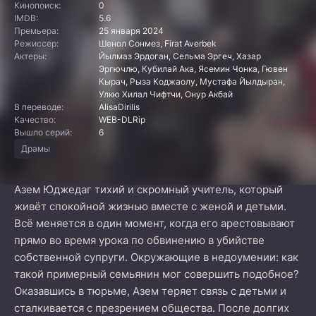
Кинопоиск:
0
IMDB:
5.6
Премьера:
25 января 2024
Режиссер:
Шенол Сонмез, Firat Averbek
Актеры:
Йылмаз Эрдоган, Сельма Эргеч, Хазар
Эргючлю, Кубилай Ака, Ясемин Чонка, Гювен
Кырач, Рыза Коджаолу, Мустафа Йылдыран,
Улкю Хилал Чифтчи, Онур Акбай
В переводе:
AlisaDirilis
Качество:
WEB-DLRip
Вышло серий:
6
Драмы
Азем Юджедаг тихий и скромный учитель, который
живёт спокойной жизнью вместе с женой и детьми.
Всё меняется в один момент, когда его арестовывают
прямо во время урока по обвинению в убийстве
собственной супруги. Окружающие в недоумении: как
такой примерный семьянин мог совершить подобное?
Оказавшись в тюрьме, Азем теряет связь с детьми и
сталкивается с презрением общества. После долгих