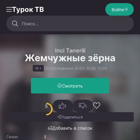
Турок ТВ
Войти
Inci Tanerili
Жемчужные зёрна
2024
Добавлено: 9-03-2026, 12:00
16 +
Смотреть
5
1
1
Поделиться
Добавить в список
Сезон:
3