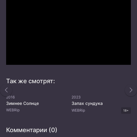
Так же смотрят:
2016
2023
Зимнее Солнце
Запах сундука
WEBRip
WEBRip
18+
Комментарии (0)