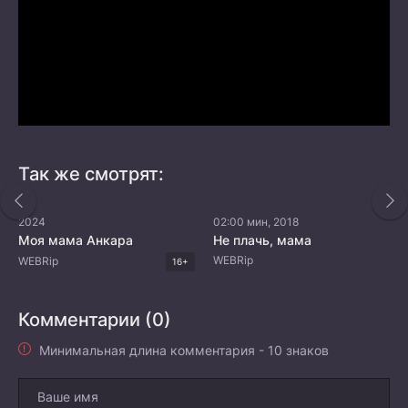
Так же смотрят:
2024
02:00 мин, 2018
Моя мама Анкара
Не плачь, мама
WEBRip
WEBRip
16+
Комментарии (0)
Минимальная длина комментария - 10 знаков