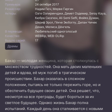
Премьера:
24 октября 2017
Режиссер:
Надим Гюч, Мерве Гиргин
Актеры:
Озге Озпиринчджи, Демет Оздемир, Seray Kaya,
Кюбра Сюзгюн, Ali Semi Sefil, Фейяз Думан,
Шериф Эрол, Гёкче Эюбоглу, Дилан Чичек
Дениз, Мелиса Дёнгель
В переводе:
Любительский одноголосый
Качество:
WEBRip, WEB-DLRip
Вышло серий:
17
Драмы
Бахар — молодая женщина, которая столкнулась с
множеством трудностей. Она мать двоих маленьких
детей и вдова, её муж погиб в трагическом
происшествии. Бахар оказалась в сложном
положении, пытаясь не только пережить горе, но и
обеспечить будущее своих детей. Она решает, что,
несмотря на все преграды, будет бороться за их
светлое будущее. Однако жизнь Бахар полна
испытаний. Каждый день она сталкивается с новыми