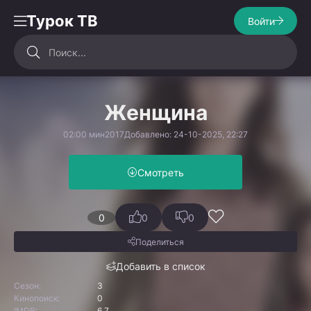
Турок ТВ
Войти
Женщина
02:00 мин
2017
Добавлено: 24-10-2025, 22:27
Смотреть
0
0
0
Поделиться
Добавить в список
Сезон:
3
Кинопоиск:
0
IMDB:
6.7