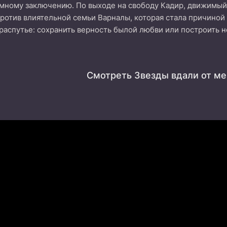
мному заключению. По выходе на свободу Кадир, движимый
ротив влиятельной семьи Варналы, которая стала причиной 
распутье: сохранить верность былой любви или построить н
Смотреть Звезды вдали от ме