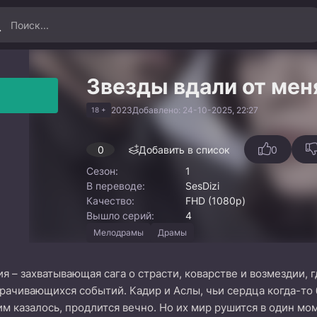
Звезды вдали от мен
2023
Добавлено: 24-10-2025, 22:27
18 +
0
Добавить в список
0
Сезон:
1
В переводе:
SesDizi
Качество:
FHD (1080p)
Вышло серий:
4
Мелодрамы
Драмы
я – захватывающая сага о страсти, коварстве и возмездии,
орачивающихся событий. Кадир и Аслы, чьи сердца когда-то
 им казалось, продлится вечно. Но их мир рушится в один мо