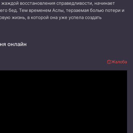
 жаждой восстановления справедливости, начинает
его бед. Тем временем Аслы, терзаемая болью потери и
овую жизнь, в которой она уже успела создать
ня онлайн
Жалоба