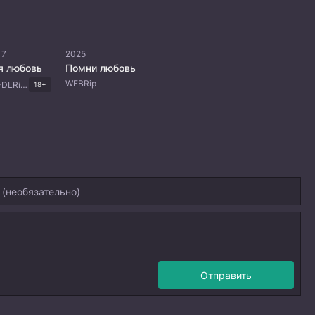
17
2025
я любовь
Помни любовь
WEBRip
WEB-DL, WEB-DLRip, WEBRip
18+
Отправить