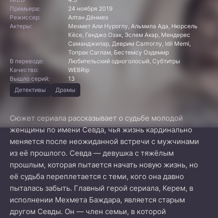
Премьера:
24 ноября 2019
Режиссер:
Алтан Дёнмез
Актеры:
Мехмет Али Нуроглу, Альмила Ада, Нюрсель
Кёсе, Генджо Озак, Эслем Акар, Мендерес
Саманджилар, Деврим Салтоглу, Idil Memi,
Топрак Саглам, Бестемсу Оздемир
В переводе:
Любительский одноголосый, Субтитры
Качество:
WEBRip
Вышло серий:
13
Детективы
Драмы
Сюжет сериала рассказывает о судьбе молодой
женщины по имени Севда, чья жизнь кардинально
меняется после неожиданной встречи с мужчинами
из её прошлого. Севда — девушка с тяжёлым
прошлым, которая пытается начать новую жизнь, но
её судьба переплетается с теми, кого она давно
пыталась забыть. Главный герой сериала, Керем, в
исполнении Мехмета Баждара, является старым
другом Севды. Он — член семьи, в которой