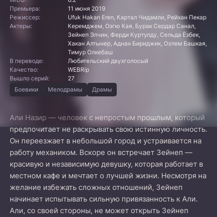
Премьера:
11 июня 2019
Режиссер:
Ufuk Hakan Eren, Картал Чидамли, Рейхан Пекар
Актеры:
Керемджем, Озгю Кая, Бурак Сердар Санал,
Зейнеп Элчин, Ферди Куртулду, Сельда Ёзбек,
Хакан Алтынер, Аднан Бириджик, Озлем Башкая,
Тимур Олкебаш
В переводе:
Любительский двухголосый
Качество:
WEBRip
Вышло серий:
27
Боевики
Мелодрамы
Драмы
Али Назир — человек с непростым прошлым, который
предпочитает не раскрывать свою истинную личность.
Он переезжает в небольшой город и устраивается на
работу механиком. Вскоре он встречает Зейнеп —
красивую и независимую девушку, которая работает в
местном кафе и мечтает о лучшей жизни. Несмотря на
желание избежать сложных отношений, Зейнеп
начинает испытывать сильную привязанность к Али.
Али, со своей стороны, не может открыть Зейнеп