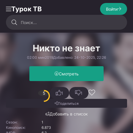
Турок ТВ
Войти
Никто не знает
02:00 мин
2019
Добавлено: 24-10-2025, 22:26
Смотреть
5
1
1
Поделиться
Добавить в список
Сезон:
1
Кинопоиск:
6.873
IMDB:
6.2