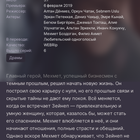
Премьера:
6 февраля 2019
Режиссер:
Алтан Дёнмез, Оркун Чатак, Sebnem Uslu
Актеры:
Эркан Петеккая, Дениз Чакыр, Эмре Кынай,
Бегюм Биргёрен, Джемал Токташ, Алие
Узунатаган, Альтан Эркекли, Инанч Конукчу,
Мехмет Боздоган, Филиз Ахмет
В переводе:
Любительский одноголосый
Качество:
WEBRip
Вышло серий:
6
Драмы
Главный герой, Мехмет, успешный бизнесмен с
темным прошлым, решил начать новую жизнь. Он
построил свою карьеру с нуля, но его прошлые связи и
скрытые тайны не дают ему покоя. Всё меняется,
когда он встречает Зейнеп — привлекательную и
умную женщину, которая, казалось бы, может стать
его спасением. Мехмет влюбляется в неё, и они
начинают отношения, полные страсти и обещаний.
Однако вскоре Мехмет обнаруживает, что Зейнеп не